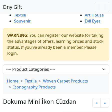
Best Sellers
|
New Products
Dny Gift
Thrift Shop
Natural
Textile
Art House
Souvenir
Evil Eyes
WARNING:
You can register our website for taking
the advantages of offers, learning prices and stock
status. If you've already been a member. Please
login.
Home
Textile
Woven Carpet Products
Iconography Products
Dokuma Mini İkon Cüzdan
«
»