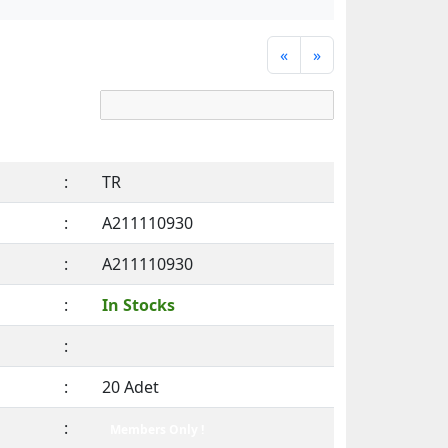
«
»
:
TR
:
A211110930
:
A211110930
:
In Stocks
:
:
20 Adet
:
Members Only !