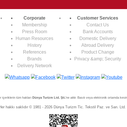
Corporate
Customer Services
Membership
Contact Us
Press Room
Bank Accounts
Human Resources
Domestic Delivery
History
Abroad Delivery
References
Product Change
Brands
Privacy &amp; Security
Delivery Network
r içeriklerin tüm hakları
Dünya Turizm Ltd. Şti.
'ne aittir. Basılı veya elektronik ortamda kesi
Her hakkı saklıdır © 1981 - 2026 Dünya Turizm Tic. Tekstil Paz. ve San. Ltd. 