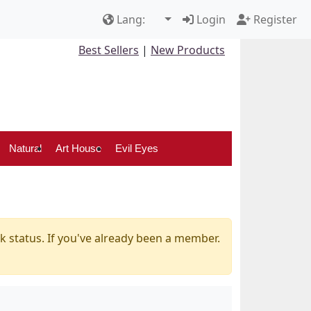
Lang:
Login
Register
Best Sellers
|
New Products
Natural
Art House
Evil Eyes
k status. If you've already been a member.