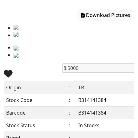
Download Pictures
Origin
:
TR
Stock Code
:
B314141384
Barcode
:
B314141384
Stock Status
:
In Stocks