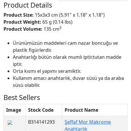
Product Details
Product Size:
15x3x3 cm (5.91" x 1.18" x 1.18")
Product Weight:
65 g (0.14 lbs)
3
Product Volume:
135 cm
Ürünümüzün maddeleri cam nazar boncuğu ve
plastik figürlerdir.
Anahtarlığı bütün olarak mumlı iptir.tutan madde
iptir.
Orta kısmı el yapımı seramiktir.
Kullanım amacı anahtarlık, duvar süsü ya da araba
süsü olabilir.
Best Sellers
Image
Stock Code
Product Name
B314141293
Şeffaf Mor Makrome
Anahtarlık