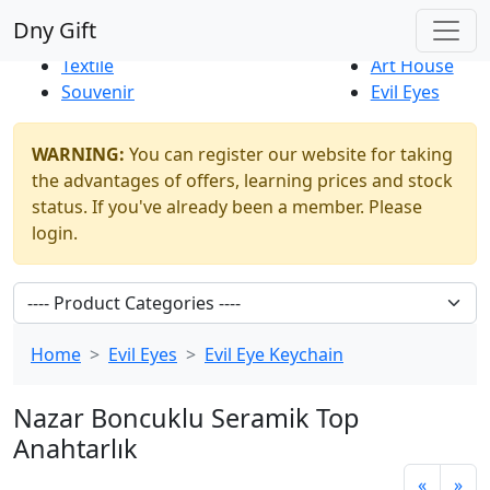
Best Sellers
|
New Products
Dny Gift
Thrift Shop
Natural
Textile
Art House
Souvenir
Evil Eyes
WARNING:
You can register our website for taking
the advantages of offers, learning prices and stock
status. If you've already been a member. Please
login.
Home
Evil Eyes
Evil Eye Keychain
Nazar Boncuklu Seramik Top
Anahtarlık
«
»