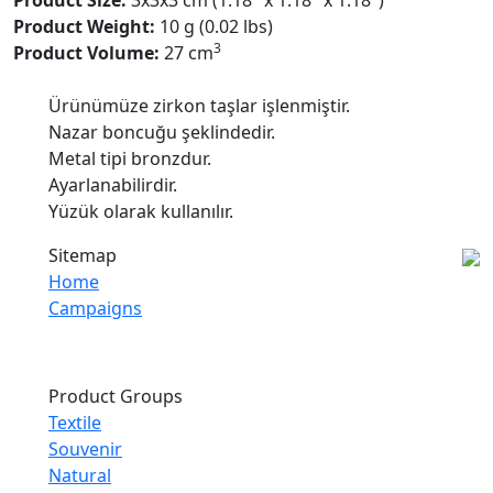
Product Size:
3x3x3 cm (1.18" x 1.18" x 1.18")
Product Weight:
10 g (0.02 lbs)
3
Product Volume:
27 cm
Ürünümüze zirkon taşlar işlenmiştir.
Nazar boncuğu şeklindedir.
Metal tipi bronzdur.
Ayarlanabilirdir.
Yüzük olarak kullanılır.
Sitemap
Home
Campaigns
Product Groups
Textile
Souvenir
Natural