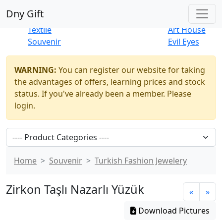
Best Sellers
|
New Products
Dny Gift
Thrift Shop
Natural
Textile
Art House
Souvenir
Evil Eyes
WARNING:
You can register our website for taking
the advantages of offers, learning prices and stock
status. If you've already been a member. Please
login.
Home
Souvenir
Turkish Fashion Jewelery
Zirkon Taşlı Nazarlı Yüzük
«
»
Download Pictures