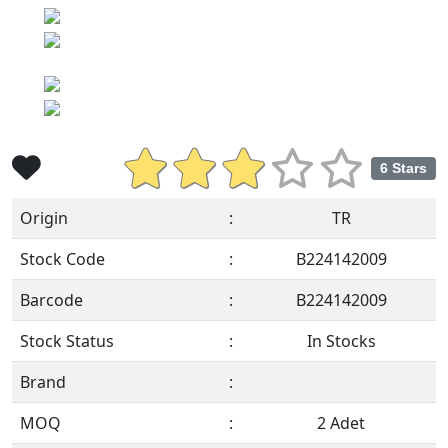
6 Stars
Origin
:
TR
Stock Code
:
B224142009
Barcode
:
B224142009
Stock Status
:
In Stocks
Brand
:
MOQ
:
2 Adet