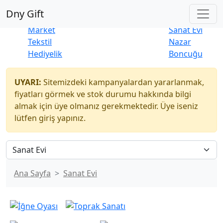
Çok Satanlar
|
Yeni Ürünler
Dny Gift
İndirim
Naturel
Market
Sanat Evi
Tekstil
Nazar
Hediyelik
Boncuğu
UYARI:
Sitemizdeki kampanyalardan yararlanmak,
fiyatları görmek ve stok durumu hakkında bilgi
almak için üye olmanız gerekmektedir. Üye iseniz
lütfen giriş yapınız.
Ana Sayfa
Sanat Evi