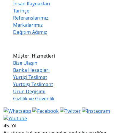
İnsan Kaynakları
Tarihçe
Referanslarımız
Markalarımız
Dağıtım Ağımız
Müşteri Hizmetleri
Bize Ulaşın
Banka Hesapları
Yurtiçi Teslimat
Yurtdışı Teslimant
Ürün Değişimi
Gizlilik ve Güvenlik
45. Yıl
Bu sitede kullanılan resimler, metinler ve diğer