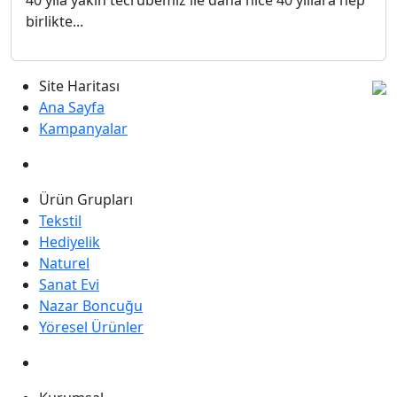
40 yıla yakın tecrübemiz ile daha nice 40 yıllara hep
birlikte...
Site Haritası
Ana Sayfa
Kampanyalar
Ürün Grupları
Tekstil
Hediyelik
Naturel
Sanat Evi
Nazar Boncuğu
Yöresel Ürünler