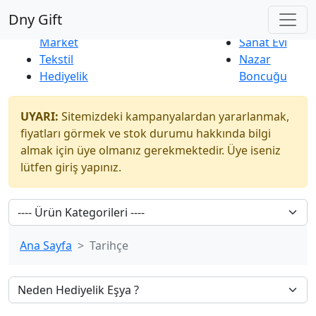
Çok Satanlar
|
Yeni Ürünler
Dny Gift
İndirim
Naturel
Market
Sanat Evi
Tekstil
Nazar
Hediyelik
Boncuğu
UYARI:
Sitemizdeki kampanyalardan yararlanmak,
fiyatları görmek ve stok durumu hakkında bilgi
almak için üye olmanız gerekmektedir. Üye iseniz
lütfen giriş yapınız.
Ana Sayfa
Tarihçe