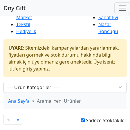
Çok Satanlar
|
Yeni Ürünler
Dny Gift
İndirim
Naturel
Market
Sanat Evi
Tekstil
Nazar
Hediyelik
Boncuğu
UYARI:
Sitemizdeki kampanyalardan yararlanmak,
fiyatları görmek ve stok durumu hakkında bilgi
almak için üye olmanız gerekmektedir. Üye iseniz
lütfen giriş yapınız.
Ana Sayfa
Arama: Yeni Ürünler
«
»
Sadece Stoktakiler