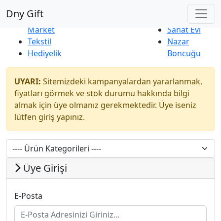
Çok Satanlar
|
Yeni Ürünler
Dny Gift
İndirim
Naturel
Market
Sanat Evi
Tekstil
Nazar
Hediyelik
Boncuğu
UYARI:
Sitemizdeki kampanyalardan yararlanmak,
fiyatları görmek ve stok durumu hakkında bilgi
almak için üye olmanız gerekmektedir. Üye iseniz
lütfen giriş yapınız.
Üye Girişi
E-Posta