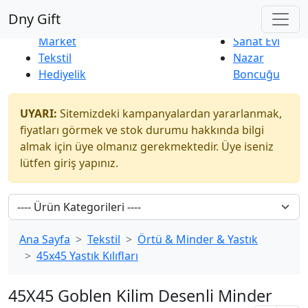
Çok Satanlar
|
Yeni Ürünler
Dny Gift
İndirim
Naturel
Market
Sanat Evi
Tekstil
Nazar
Hediyelik
Boncuğu
UYARI:
Sitemizdeki kampanyalardan yararlanmak,
fiyatları görmek ve stok durumu hakkında bilgi
almak için üye olmanız gerekmektedir. Üye iseniz
lütfen giriş yapınız.
Ana Sayfa
Tekstil
Örtü & Minder & Yastık
45x45 Yastık Kılıfları
45X45 Goblen Kilim Desenli Minder