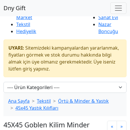
Çok Satanlar
|
Yeni Ürünler
Dny Gift
İndirim
Naturel
Market
Sanat Evi
Tekstil
Nazar
Hediyelik
Boncuğu
UYARI:
Sitemizdeki kampanyalardan yararlanmak,
fiyatları görmek ve stok durumu hakkında bilgi
almak için üye olmanız gerekmektedir. Üye iseniz
lütfen giriş yapınız.
Ana Sayfa
Tekstil
Örtü & Minder & Yastık
45x45 Yastık Kılıfları
45X45 Goblen Kilim Minder
«
»