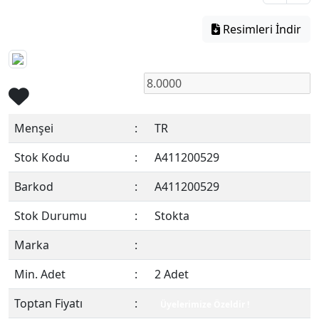
Resimleri İndir
Menşei
:
TR
Stok Kodu
:
A411200529
Barkod
:
A411200529
Stok Durumu
:
Stokta
Marka
:
Min. Adet
:
2 Adet
Toptan Fiyatı
:
Üyelerimize Özeldir !