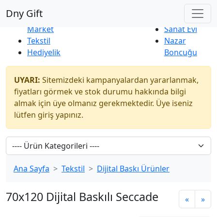
Çok Satanlar
|
Yeni Ürünler
Dny Gift
İndirim
Naturel
Market
Sanat Evi
Tekstil
Nazar
Hediyelik
Boncuğu
UYARI:
Sitemizdeki kampanyalardan yararlanmak,
fiyatları görmek ve stok durumu hakkında bilgi
almak için üye olmanız gerekmektedir. Üye iseniz
lütfen giriş yapınız.
Ana Sayfa
Tekstil
Dijital Baskı Ürünler
70x120 Dijital Baskılı Seccade
«
»