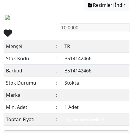
Resimleri İndir
Menşei
:
TR
Stok Kodu
:
B514142466
Barkod
:
B514142466
Stok Durumu
:
Stokta
Marka
:
Min. Adet
:
1 Adet
Toptan Fiyatı
:
Üyelerimize Özeldir !