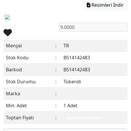
Resimleri İndir
Menşei
:
TR
Stok Kodu
:
B514142483
Barkod
:
B514142483
Stok Durumu
:
Tükendi
Marka
:
Min. Adet
:
1 Adet
Toptan Fiyatı
:
Üyelerimize Özeldir !