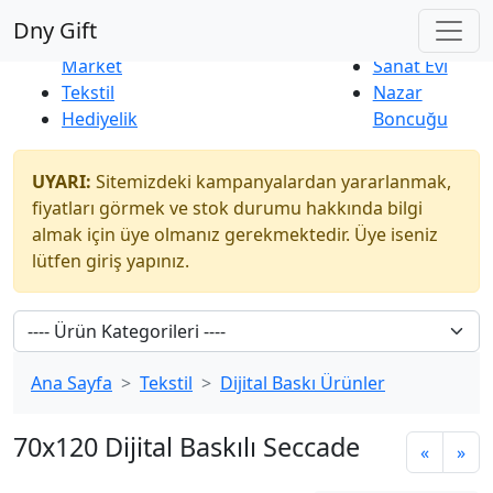
Çok Satanlar
|
Yeni Ürünler
Dny Gift
İndirim
Naturel
Market
Sanat Evi
Tekstil
Nazar
Hediyelik
Boncuğu
UYARI:
Sitemizdeki kampanyalardan yararlanmak,
fiyatları görmek ve stok durumu hakkında bilgi
almak için üye olmanız gerekmektedir. Üye iseniz
lütfen giriş yapınız.
Ana Sayfa
Tekstil
Dijital Baskı Ürünler
70x120 Dijital Baskılı Seccade
«
»