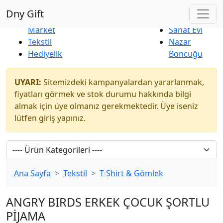
Çok Satanlar
|
Yeni Ürünler
Dny Gift
İndirim
Naturel
Market
Sanat Evi
Tekstil
Nazar
Hediyelik
Boncuğu
UYARI:
Sitemizdeki kampanyalardan yararlanmak,
fiyatları görmek ve stok durumu hakkında bilgi
almak için üye olmanız gerekmektedir. Üye iseniz
lütfen giriş yapınız.
Ana Sayfa
Tekstil
T-Shirt & Gömlek
ANGRY BIRDS ERKEK ÇOCUK ŞORTLU
PİJAMA