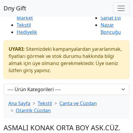
Çok Satanlar
|
Yeni Ürünler
Dny Gift
İndirim
Naturel
Market
Sanat Evi
Tekstil
Nazar
Hediyelik
Boncuğu
UYARI:
Sitemizdeki kampanyalardan yararlanmak,
fiyatları görmek ve stok durumu hakkında bilgi
almak için üye olmanız gerekmektedir. Üye iseniz
lütfen giriş yapınız.
Ana Sayfa
Tekstil
Çanta ve Cüzdan
Otantik Cüzdan
ASMALI KONAK ORTA BOY ASK.CÜZ.