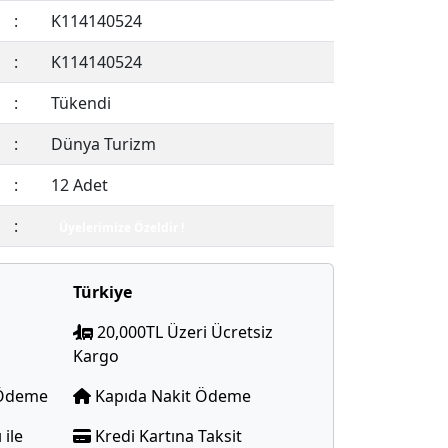
:
K114140524
:
K114140524
:
Tükendi
:
Dünya Turizm
:
12 Adet
:
Üyelerimize Özeldir !
Türkiye
20,000TL Üzeri Ücretsiz
Kargo
e Ödeme
Kapıda Nakit Ödeme
 ile
Kredi Kartına Taksit