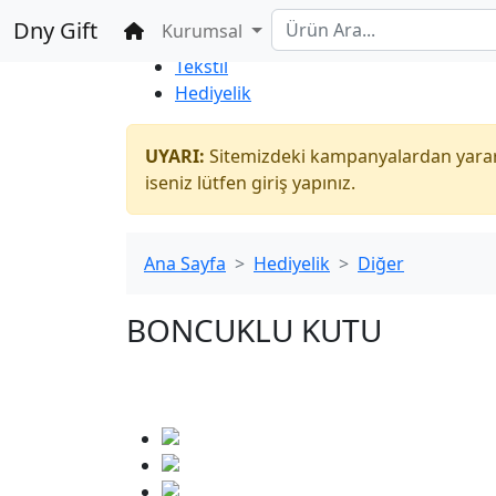
%100 Güvenli
Toptan
Alışveriş
Dny Gift
Ana Sayfa
Kurumsal
İndirim Market
Tekstil
Hediyelik
UYARI:
Sitemizdeki kampanyalardan yararl
iseniz lütfen giriş yapınız.
Ana Sayfa
Hediyelik
Diğer
BONCUKLU KUTU