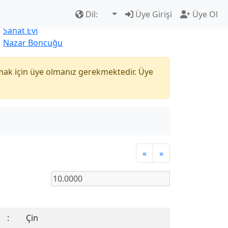
Çok Satanlar
|
Yeni Ürünler
Dil:
Üye Girişi
Üye Ol
Naturel
Sanat Evi
Nazar Boncuğu
mak için üye olmanız gerekmektedir. Üye
«
»
:
Çin