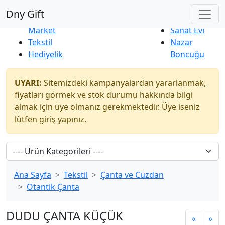
Çok Satanlar
|
Yeni Ürünler
Dny Gift
İndirim
Naturel
Market
Sanat Evi
Tekstil
Nazar
Hediyelik
Boncuğu
UYARI:
Sitemizdeki kampanyalardan yararlanmak,
fiyatları görmek ve stok durumu hakkında bilgi
almak için üye olmanız gerekmektedir. Üye iseniz
lütfen giriş yapınız.
Ana Sayfa
Tekstil
Çanta ve Cüzdan
Otantik Çanta
DUDU ÇANTA KÜÇÜK
«
»