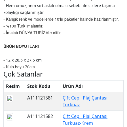
- Hem omuz,hem sırt askılı olması sebebi ile sizlere taşıma
kolaylığı sağlanmıştır.
- Karışık renk ve modellerde 10'lu paketler halinde hazırlanmıştır.
- %100 Türk imalatıdır.
- İmalatı DÜNYA TURİZM'e aittir.
ÜRÜN BOYUTLARI
-
12 x 28,5 x 27,5 cm
- Kulp boyu 70cm
Çok Satanlar
Resim
Stok Kodu
Ürün Adı
A111121581
Çift Cepli Plaj Çantası
Turkuaz
A111121582
Çift Cepli Plaj Çantası
Turkuaz-Krem