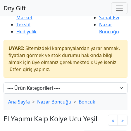
Çok Satanlar
|
Yeni Ürünler
Dny Gift
İndirim
Naturel
Market
Sanat Evi
Tekstil
Nazar
Hediyelik
Boncuğu
UYARI:
Sitemizdeki kampanyalardan yararlanmak,
fiyatları görmek ve stok durumu hakkında bilgi
almak için üye olmanız gerekmektedir. Üye iseniz
lütfen giriş yapınız.
Ana Sayfa
Nazar Boncuğu
Boncuk
El Yapımı Kalp Kolye Ucu Yeşil
«
»