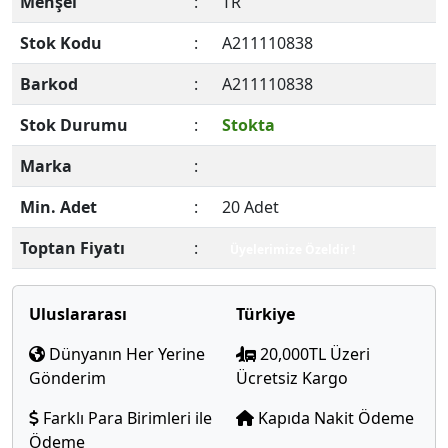
Menşei
:
TR
Stok Kodu
:
A211110838
Barkod
:
A211110838
Stok Durumu
:
Stokta
Marka
:
Min. Adet
:
20 Adet
Toptan Fiyatı
:
Üyelerimize Özeldir !
Uluslararası
Türkiye
Dünyanın Her Yerine
20,000TL Üzeri
Gönderim
Ücretsiz Kargo
Farklı Para Birimleri ile
Kapıda Nakit Ödeme
Ödeme