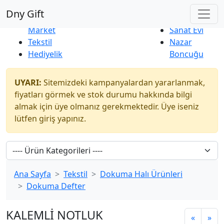
Çok Satanlar
|
Yeni Ürünler
Dny Gift
İndirim
Naturel
Market
Sanat Evi
Tekstil
Nazar
Hediyelik
Boncuğu
UYARI:
Sitemizdeki kampanyalardan yararlanmak,
fiyatları görmek ve stok durumu hakkında bilgi
almak için üye olmanız gerekmektedir. Üye iseniz
lütfen giriş yapınız.
Ana Sayfa
Tekstil
Dokuma Halı Ürünleri
Dokuma Defter
KALEMLİ NOTLUK
«
»