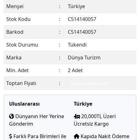
Menşei
:
Türkiye
Stok Kodu
:
C514140057
Barkod
:
C514140057
Stok Durumu
:
Tükendi
Marka
:
Dünya Turizm
Min. Adet
:
2 Adet
Toptan Fiyatı
:
Üyelerimize Özeldir !
Uluslararası
Türkiye
Dünyanın Her Yerine
20,000TL Üzeri
Gönderim
Ücretsiz Kargo
Farklı Para Birimleri ile
Kapıda Nakit Ödeme