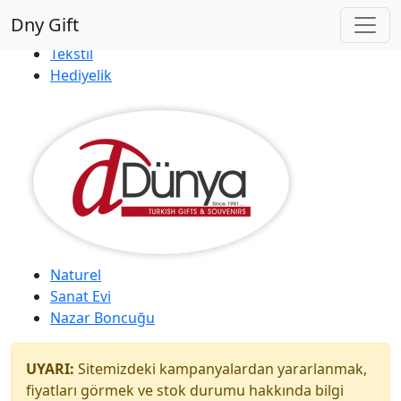
Çok Satanlar
|
Yeni Ürünler
Dny Gift
İndirim Market
Tekstil
Hediyelik
Naturel
Sanat Evi
Nazar Boncuğu
UYARI:
Sitemizdeki kampanyalardan yararlanmak,
fiyatları görmek ve stok durumu hakkında bilgi