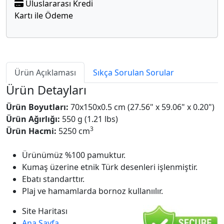
Uluslararası Kredi
Kartı ile Ödeme
Ürün Açıklaması
Sıkça Sorulan Sorular
Ürün Detayları
Ürün Boyutları:
70x150x0.5 cm (27.56" x 59.06" x 0.20")
Ürün Ağırlığı:
550 g (1.21 lbs)
3
Ürün Hacmi:
5250 cm
Ürünümüz %100 pamuktur.
Kumaş üzerine etnik Türk desenleri işlenmiştir.
Ebatı standarttır.
Plaj ve hamamlarda bornoz kullanıılır.
Site Haritası
Ana Sayfa