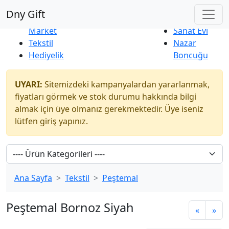
Çok Satanlar
|
Yeni Ürünler
Dny Gift
İndirim
Naturel
Market
Sanat Evi
Tekstil
Nazar
Hediyelik
Boncuğu
UYARI:
Sitemizdeki kampanyalardan yararlanmak,
fiyatları görmek ve stok durumu hakkında bilgi
almak için üye olmanız gerekmektedir. Üye iseniz
lütfen giriş yapınız.
Ana Sayfa
Tekstil
Peştemal
Peştemal Bornoz Siyah
«
»