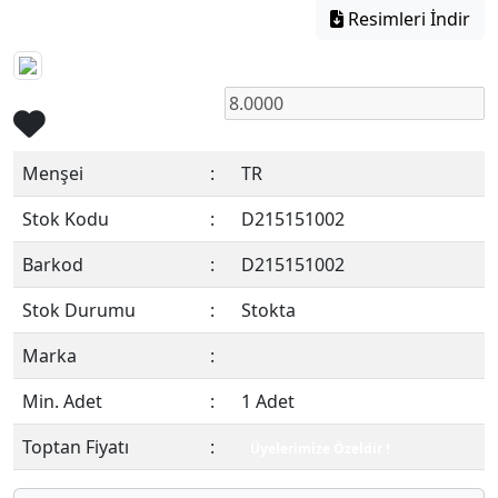
Resimleri İndir
Menşei
:
TR
Stok Kodu
:
D215151002
Barkod
:
D215151002
Stok Durumu
:
Stokta
Marka
:
Min. Adet
:
1 Adet
Toptan Fiyatı
:
Üyelerimize Özeldir !