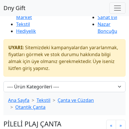
Çok Satanlar
|
Yeni Ürünler
Dny Gift
İndirim
Naturel
Market
Sanat Evi
Tekstil
Nazar
Hediyelik
Boncuğu
UYARI:
Sitemizdeki kampanyalardan yararlanmak,
fiyatları görmek ve stok durumu hakkında bilgi
almak için üye olmanız gerekmektedir. Üye iseniz
lütfen giriş yapınız.
Ana Sayfa
Tekstil
Çanta ve Cüzdan
Otantik Çanta
PİLELİ PLAJ ÇANTA
«
»