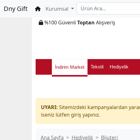
Dny Gift
Ana Sayfa
Kurumsal
%100 Güvenli
Toptan
Alışveriş
Tekstil
Hediyelik
İndirim Market
UYARI:
Sitemizdeki kampanyalardan yararl
iseniz lütfen giriş yapınız.
Ana Sayfa
Hediyelik
Bijuteri