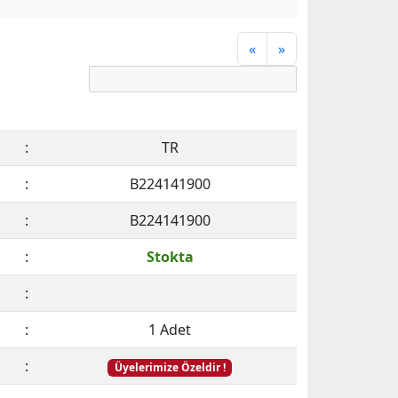
«
»
:
TR
:
B224141900
:
B224141900
:
Stokta
:
:
1 Adet
:
Üyelerimize Özeldir !