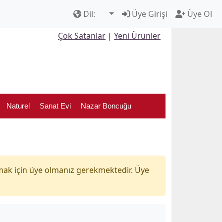
Dil:
Üye Girişi
Üye Ol
Çok Satanlar
|
Yeni Ürünler
Naturel
Sanat Evi
Nazar Boncuğu
mak için üye olmanız gerekmektedir. Üye