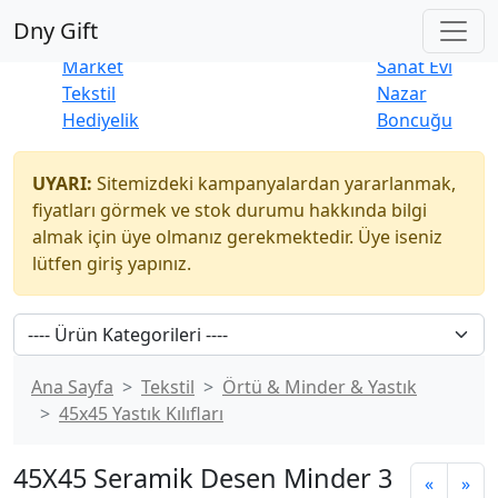
Çok Satanlar
|
Yeni Ürünler
Dny Gift
İndirim
Naturel
Market
Sanat Evi
Tekstil
Nazar
Hediyelik
Boncuğu
UYARI:
Sitemizdeki kampanyalardan yararlanmak,
fiyatları görmek ve stok durumu hakkında bilgi
almak için üye olmanız gerekmektedir. Üye iseniz
lütfen giriş yapınız.
Ana Sayfa
Tekstil
Örtü & Minder & Yastık
45x45 Yastık Kılıfları
45X45 Seramik Desen Minder 3
«
»