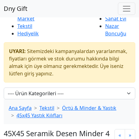
Çok Satanlar
|
Yeni Ürünler
Dny Gift
İndirim
Naturel
Market
Sanat Evi
Tekstil
Nazar
Hediyelik
Boncuğu
UYARI:
Sitemizdeki kampanyalardan yararlanmak,
fiyatları görmek ve stok durumu hakkında bilgi
almak için üye olmanız gerekmektedir. Üye iseniz
lütfen giriş yapınız.
Ana Sayfa
Tekstil
Örtü & Minder & Yastık
45x45 Yastık Kılıfları
45X45 Seramik Desen Minder 4
«
»