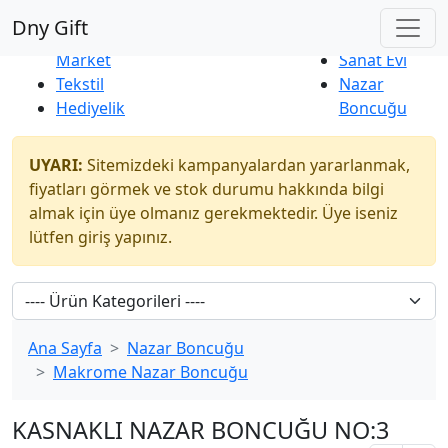
Çok Satanlar
|
Yeni Ürünler
Dny Gift
İndirim
Naturel
Market
Sanat Evi
Tekstil
Nazar
Hediyelik
Boncuğu
UYARI:
Sitemizdeki kampanyalardan yararlanmak,
fiyatları görmek ve stok durumu hakkında bilgi
almak için üye olmanız gerekmektedir. Üye iseniz
lütfen giriş yapınız.
Ana Sayfa
Nazar Boncuğu
Makrome Nazar Boncuğu
KASNAKLI NAZAR BONCUĞU NO:3