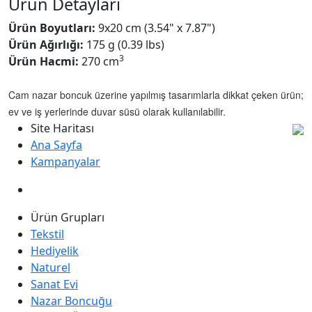
Ürün Detayları
Ürün Boyutları:
9x20 cm (3.54" x 7.87")
Ürün Ağırlığı:
175 g (0.39 lbs)
3
Ürün Hacmi:
270 cm
Cam nazar boncuk üzerine yapılmış tasarımlarla dikkat çeken ürün;
ev ve iş yerlerinde duvar süsü olarak kullanılabilir.
Site Haritası
Ana Sayfa
Kampanyalar
Ürün Grupları
Tekstil
Hediyelik
Naturel
Sanat Evi
Nazar Boncuğu