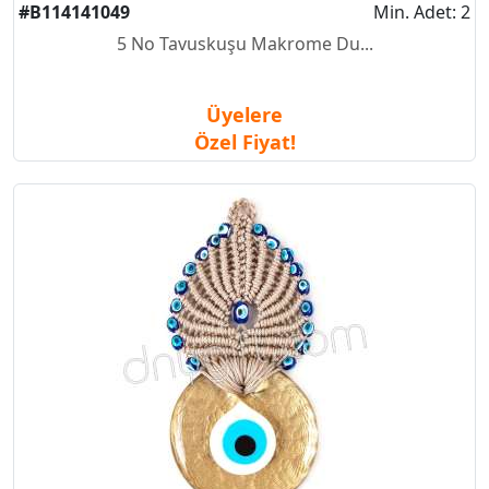
#B114141049
Min. Adet: 2
5 No Tavuskuşu Makrome Du...
Üyelere
Özel Fiyat!