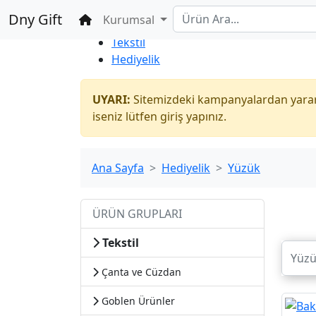
%100 Güvenli
Toptan
Alışveriş
Dny Gift
Ana Sayfa
Kurumsal
İndirim Market
Tekstil
Hediyelik
UYARI:
Sitemizdeki kampanyalardan yararl
iseniz lütfen giriş yapınız.
Ana Sayfa
Hediyelik
Yüzük
ÜRÜN GRUPLARI
Tekstil
Çanta ve Cüzdan
Goblen Ürünler