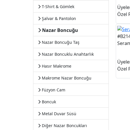
T-Shirt & Gömlek
Üyele
Özel F
Şalvar & Pantolon
Nazar Boncuğu
#B21
Nazar Boncuğu Taş
Seram
Nazar Boncuklu Anahtarlık
Üyele
Hasır Makrome
Özel F
Makrome Nazar Boncuğu
Füzyon Cam
Boncuk
Metal Duvar Süsü
Diğer Nazar Boncukları