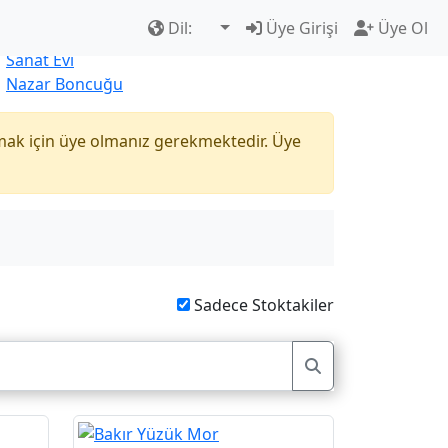
Çok Satanlar
|
Yeni Ürünler
Dil:
Üye Girişi
Üye Ol
Naturel
Sanat Evi
Nazar Boncuğu
mak için üye olmanız gerekmektedir. Üye
Sadece Stoktakiler