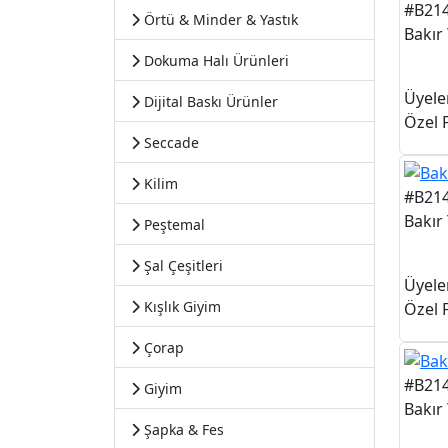
#B21
Örtü & Minder & Yastık
Bakır
Dokuma Halı Ürünleri
Üyele
Dijital Baskı Ürünler
Özel F
Seccade
Kilim
#B21
Bakır
Peştemal
Şal Çeşitleri
Üyele
Kışlık Giyim
Özel F
Çorap
#B21
Giyim
Bakır
Şapka & Fes