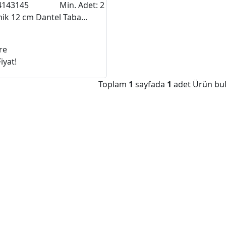
4143145
Min. Adet: 2
ik 12 cm Dantel Taba...
re
iyat!
Toplam
1
sayfada
1
adet Ürün bul