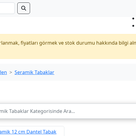
anmak, fiyatları görmek ve stok durumu hakkında bilgi al
len
Seramik Tabaklar