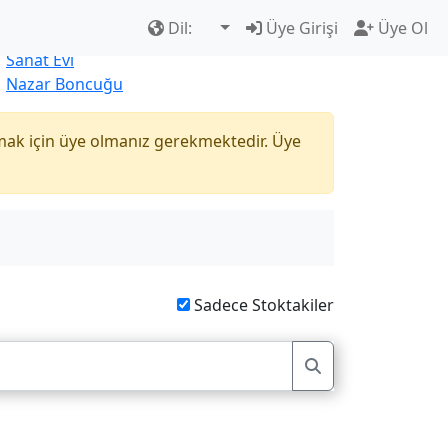
Çok Satanlar
|
Yeni Ürünler
Dil:
Üye Girişi
Üye Ol
Naturel
Sanat Evi
Nazar Boncuğu
mak için üye olmanız gerekmektedir. Üye
Sadece Stoktakiler