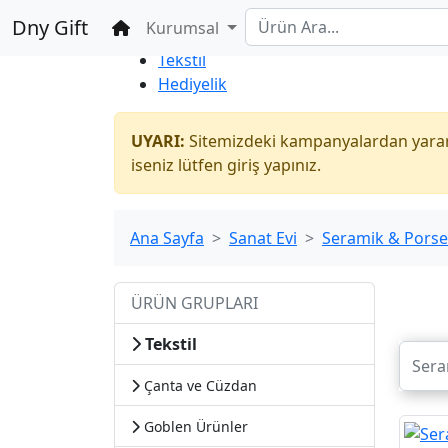
%100 Güvenli
Toptan
Alışveriş
Dny Gift
Ana Sayfa
Kurumsal
İndirim Market
Tekstil
Hediyelik
UYARI:
Sitemizdeki kampanyalardan yararl
iseniz lütfen giriş yapınız.
Ana Sayfa
Sanat Evi
Seramik & Porse
ÜRÜN GRUPLARI
Tekstil
Çanta ve Cüzdan
Goblen Ürünler