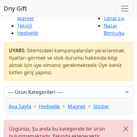
Çok Satanlar
|
Yeni Ürünler
Dny Gift
İndirim
Naturel
Market
Sanat Evi
Tekstil
Nazar
Hediyelik
Boncuğu
UYARI:
Sitemizdeki kampanyalardan yararlanmak,
fiyatları görmek ve stok durumu hakkında bilgi
almak için üye olmanız gerekmektedir. Üye iseniz
lütfen giriş yapınız.
Ana Sayfa
Hediyelik
Magnet
Sticker
Üzgünüz, Şu anda bu kategoride bir ürün
bulunmamaktadır. Yakında eklenecektir.