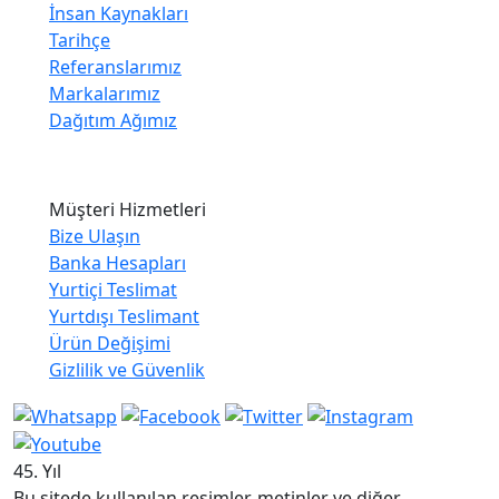
İnsan Kaynakları
Tarihçe
Referanslarımız
Markalarımız
Dağıtım Ağımız
Müşteri Hizmetleri
Bize Ulaşın
Banka Hesapları
Yurtiçi Teslimat
Yurtdışı Teslimant
Ürün Değişimi
Gizlilik ve Güvenlik
45. Yıl
Bu sitede kullanılan resimler, metinler ve diğer