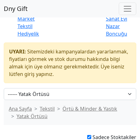
Çok Satanlar
|
Yeni Ürünler
Dny Gift
İndirim
Naturel
Market
Sanat Evi
Tekstil
Nazar
Hediyelik
Boncuğu
UYARI:
Sitemizdeki kampanyalardan yararlanmak,
fiyatları görmek ve stok durumu hakkında bilgi
almak için üye olmanız gerekmektedir. Üye iseniz
lütfen giriş yapınız.
Ana Sayfa
Tekstil
Örtü & Minder & Yastık
Yatak Örtüsü
Sadece Stoktakiler